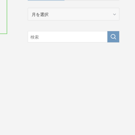
ア
ー
カ
イ
ブ