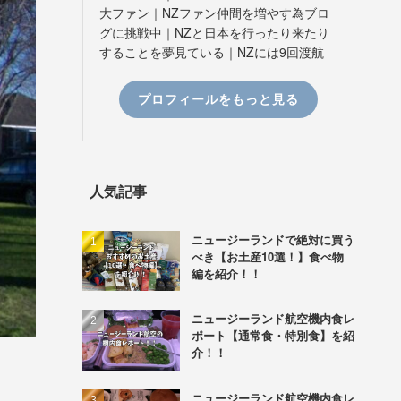
大ファン｜NZファン仲間を増やす為ブロ
グに挑戦中｜NZと日本を行ったり来たり
することを夢見ている｜NZには9回渡航
プロフィールをもっと見る
人気記事
ニュージーランドで絶対に買う
べき【お土産10選！】食べ物
編を紹介！！
ニュージーランド航空機内食レ
ポート【通常食・特別食】を紹
介！！
ニュージーランド航空機内食レ